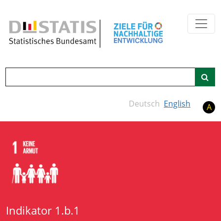
Zum Hauptinhalt springen
Suche
Deutsch
English
A
Indikator 1.b.1