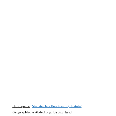
Chart details
Datenquelle
:
Statistisches Bundesamt (Destatis)
Geographische Abdeckung
:
Deutschland