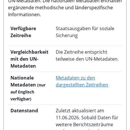
UN-Metadaten. Die nationalen Metadaten enthalten
ergänzende methodische und länderspezifische
Informationen.
Verfügbare
Staatsausgaben für soziale
Zeitreihe
Sicherung
Vergleichbarkeit
Die Zeitreihe entspricht
mit den UN-
teilweise den UN-Metadaten.
Metadaten
Nationale
Metadaten zu den
in neuem 
Metadaten
dargestellten Zeitreihen
(nur
auf Englisch
verfügbar)
Datenstand
Zuletzt aktualisiert am
11.06.2026. Sobald Daten für
weitere Berichtszeiträume