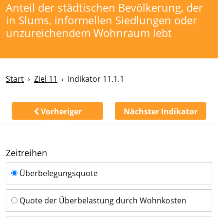
Anteil der städtischen Bevölkerung, der
in Slums, informellen Siedlungen oder
unzureichendem Wohnraum lebt
Start
Ziel 11
Indikator 11.1.1
Vorheriger
Nächster Indikator
Indikator
Zeitreihen
Zeitreihen
Überbelegungsquote
Quote der Überbelastung durch Wohnkosten