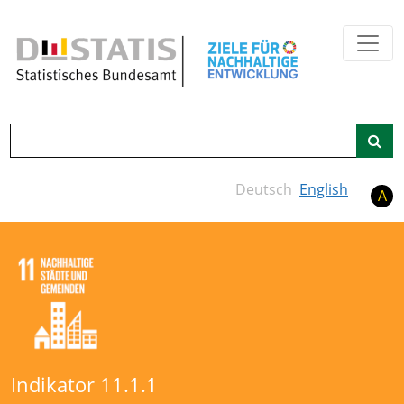
Zum Hauptinhalt springen
Suche
Deutsch
English
A
Indikator 11.1.1