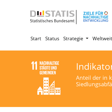
Start
Status
Strategie
Weltwei
Indikato
Anteil der in
Siedlungsabfä