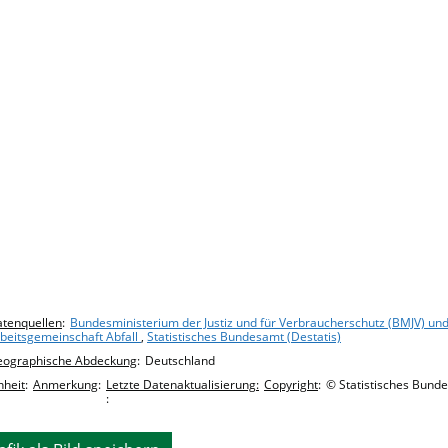
hart details
tenquellen
:
Bundesministerium der Justiz und für Verbraucherschutz (BMJV) und 
beitsgemeinschaft Abfall
,
Statistisches Bundesamt (Destatis)
eographische Abdeckung
:
Deutschland
nheit
:
Anmerkung
:
Letzte Datenaktualisierung:
Copyright
:
© Statistisches Bunde
: