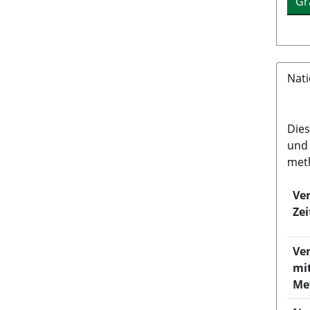
Gr
Nat
Dies
und 
meth
Ve
Zei
Ver
mi
Me