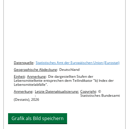
Chart details
Datenquelle
:
Statistisches Amt der Europäischen Union (Eurostat)
Geographische Abdeckung
:
Deutschland
Einheit
:
Anmerkung
:
Die dargestellten Stufen der
Lebensmittelkette entsprechen dem Teilindikator "b) Index der
Lebensmittelabfälle".
Anmerkung
:
Letzte Datenaktualisierung:
Copyright
:
©
:
Statistisches Bundesamt
(Destatis), 2026
Grafik als Bild speichern