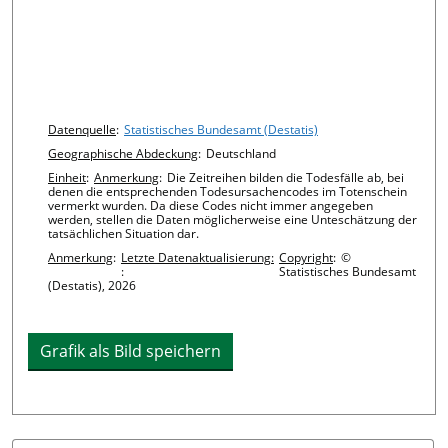
Chart details
Datenquelle
:
Statistisches Bundesamt (Destatis)
Geographische Abdeckung
:
Deutschland
Einheit
:
Anmerkung
:
Die Zeitreihen bilden die Todesfälle ab, bei
denen die entsprechenden Todesursachencodes im Totenschein
vermerkt wurden. Da diese Codes nicht immer angegeben
werden, stellen die Daten möglicherweise eine Unteschätzung der
tatsächlichen Situation dar.
Anmerkung
:
Letzte Datenaktualisierung:
Copyright
:
©
:
Statistisches Bundesamt
(Destatis), 2026
Grafik als Bild speichern