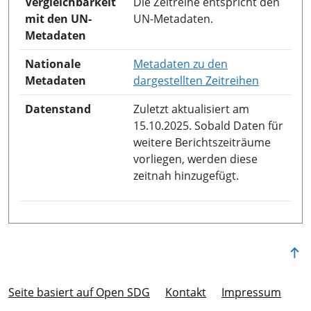
Vergleichbarkeit
Die Zeitreihe entspricht den
mit den UN-
UN-Metadaten.
Metadaten
Nationale
Metadaten zu den
in neuem 
Metadaten
dargestellten Zeitreihen
Datenstand
Zuletzt aktualisiert am
15.10.2025. Sobald Daten für
weitere Berichtszeiträume
vorliegen, werden diese
zeitnah hinzugefügt.
Seite basiert auf Open SDG
Kontakt
Im­pres­s­um