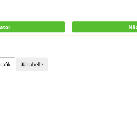
kator
Näc
rafik
Tabelle