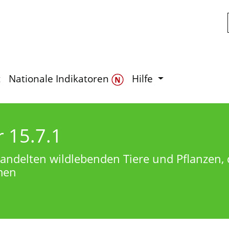
Zum Hauptinhalt springen
t
Nationale Indikatoren
Hilfe
r 15.7.1
handelten wildlebenden Tiere und Pflanzen, d
men