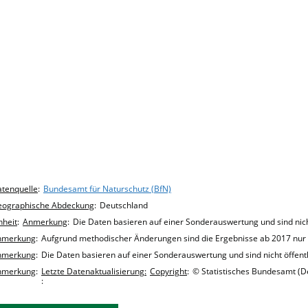
hart details
tenquelle
:
Bundesamt für Naturschutz (BfN)
eographische Abdeckung
:
Deutschland
nheit
:
Anmerkung
:
Die Daten basieren auf einer Sonderauswertung und sind nicht
nmerkung
:
Aufgrund methodischer Änderungen sind die Ergebnisse ab 2017 nur e
nmerkung
:
Die Daten basieren auf einer Sonderauswertung und sind nicht öffentl
nmerkung
:
Letzte Datenaktualisierung:
Copyright
:
© Statistisches Bundesamt (De
: