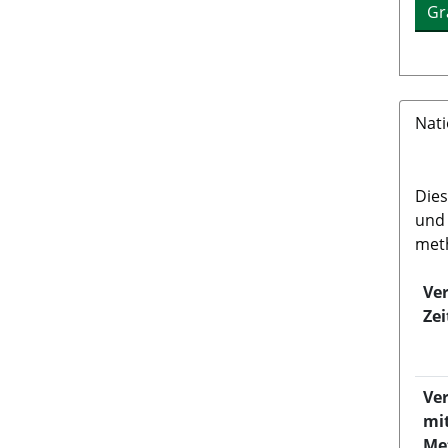
Gr
Nat
Dies
und 
meth
Ve
Zei
Ver
mi
Me