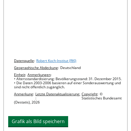
Chart details
Datenquelle
:
Robert Koch-Institut (RKI)
Geographische Abdeckung
:
Deutschland
Einheit
:
Anmerkungen
:
• Altersstandardisierung: Bevölkerungsstand: 31. Dezember 2015.
• Die Daten 2003-2006 basieren auf einer Sonderauswertung und
sind nicht öffentlich zugänglich.
Anmerkung
:
Letzte Datenaktualisierung:
Copyright
:
©
:
Statistisches Bundesamt
(Destatis), 2026
Grafik als Bild speichern