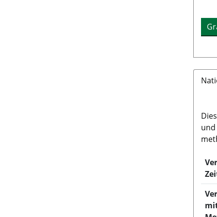
Gr
Nat
Dies
und 
meth
Ve
Zei
Ver
mi