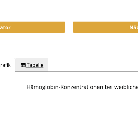
kator
Näc
rafik
Tabelle
Hämoglobin-Konzentrationen bei weiblich