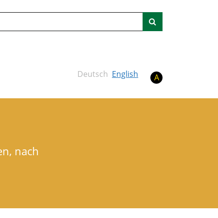
Suche
Deutsch
English
A
en, nach