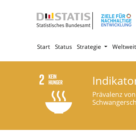
Start
Status
Strategie
Weltwei
Indikato
Prävalenz von
Schwangerscha