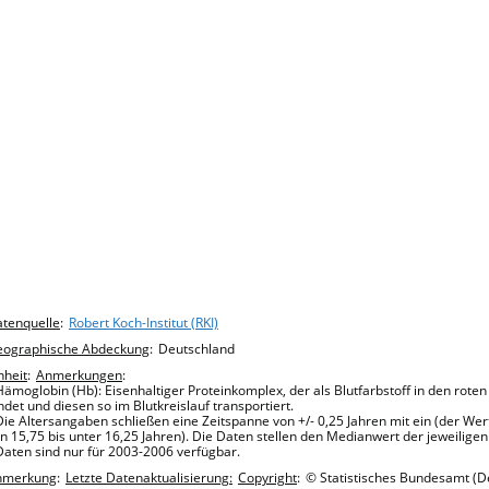
hart details
tenquelle
:
Robert Koch-Institut (RKI)
eographische Abdeckung
:
Deutschland
nheit
:
Anmerkungen
:
Hämoglobin (Hb): Eisenhaltiger Proteinkomplex, der als Blutfarbstoff in den roten
ndet und diesen so im Blutkreislauf transportiert.
Die Altersangaben schließen eine Zeitspanne von +/- 0,25 Jahren mit ein (der Wert
n 15,75 bis unter 16,25 Jahren). Die Daten stellen den Medianwert der jeweilige
Daten sind nur für 2003-2006 verfügbar.
nmerkung
:
Letzte Datenaktualisierung:
Copyright
:
© Statistisches Bundesamt (De