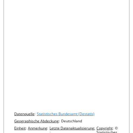
Chart details
Datenquelle
:
Statistisches Bundesamt (Destatis)
Geographische Abdeckung
:
Deutschland
Einheit
:
Anmerkung
:
Letzte Datenaktualisierung:
Copyright
:
©
:
Statistisches