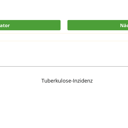
kator
Näc
Tuberkulose-Inzidenz