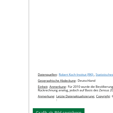
Chart details
Datenquellen
:
Robert Koch-Institut (RKI)
,
Statistische
Geographische Abdeckung
:
Deutschland
Einheit
:
Anmerkung
:
Für 2010 wurde die Bevölkerung
Rückrechnung analog, jedoch auf Basis des Zensus 2
Anmerkung
:
Letzte Datenaktualisierung:
Copyright
:
:
Grafik als Bild speichern