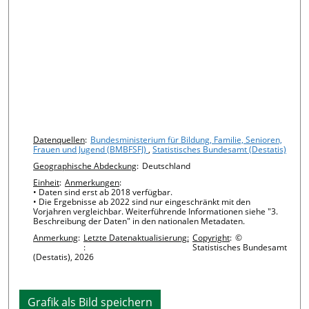
Chart details
Datenquellen
:
Bundesministerium für Bildung, Familie, Senioren,
Frauen und Jugend (BMBFSFJ)
,
Statistisches Bundesamt (Destatis)
Geographische Abdeckung
:
Deutschland
Einheit
:
Anmerkungen
:
• Daten sind erst ab 2018 verfügbar.
• Die Ergebnisse ab 2022 sind nur eingeschränkt mit den
Vorjahren vergleichbar. Weiterführende Informationen siehe "3.
Beschreibung der Daten" in den nationalen Metadaten.
Anmerkung
:
Letzte Datenaktualisierung:
Copyright
:
©
:
Statistisches Bundesamt
(Destatis), 2026
Grafik als Bild speichern