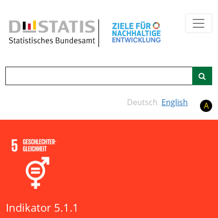
Zum Hauptinhalt springen
Suche
Deutsch
English
A
Indikator 5.1.1