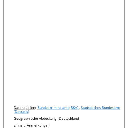
Chart details
Datenquellen
:
Bundeskriminalamt (BKA)
,
Statistisches Bundesamt
(Destatis)
Geographische Abdeckung
:
Deutschland
Einheit
:
Anmerkungen
: