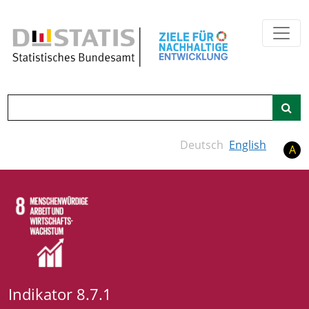
Zum Hauptinhalt springen
Suche
Deutsch
English
A
Indikator 8.7.1