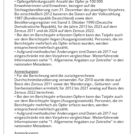
• Opfergefährdungszahl: Anzahl der Opfer je 100 000
Einwohnerinnen und Einwohner, bezogen auf die
Stichtagsbevölkerung zum 31. Dezember des jeweiligen Vorjahres.
Bis einschließlich 2012 basieren die Daten auf der Volkszählung
1987 (Bundesrepublik Deutschland) sowie dem
Bevölkerungsregister mit Stand 3. Oktober 1990 (Deutsche
Demokratische Republik), für die Jahre 2013 bis 2023 auf dem
Zensus 2011 und ab 2024 auf dem Zensus 2022.
• Bei den im Berichtsjahr erfassten Opfern kann das Tatjahr auch
vor dem Berichtsjahr liegen (Ausgangsstatistik). Personen, die im
Berichtsjahr mehrfach als Opfer erfasst wurden, werden
entsprechend mehrfach gezählt.
• Aufgrund methodischer Änderungen sind Daten ab 2017 nur
eingeschränkt mit den Vorjahren vergleichbar. Weiterführende
Informationen siehe "1. Allgemeine Angaben zur Zeitreihe" in den
nationalen Metadaten.
Anmerkungen
:
• Für die Berechnung wird die zurückgerechnete
Durchschnittsbevölkerung verwendet. Für 2010 wurde diese auf
Basis des Zensus 2011 sowie der Wanderungs-, Geburten- und
Sterbestatistiken ermittelt; für 2012 bis 2021 analog auf Basis des
Zensus 2022 berechnet.
• Bei den im Berichtsjahr erfassten Opfern kann das Tatjahr auch
vor dem Berichtsjahr liegen (Ausgangsstatistik). Personen, die im
Berichtsjahr mehrfach als Opfer erfasst wurden, werden
entsprechend mehrfach gezählt.
• Aufgrund methodischer Änderungen sind Daten ab 2017 nur
eingeschränkt mit den Vorjahren vergleichbar. Weiterführende
Informationen siehe "1. Allgemeine Angaben zur Zeitreihe" in den
nationalen Metadaten.
Anmerkungen
: