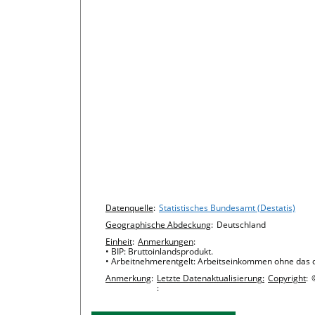
Chart details
Datenquelle
:
Statistisches Bundesamt (Destatis)
Geographische Abdeckung
:
Deutschland
Einheit
:
Anmerkungen
:
• BIP: Bruttoinlandsprodukt.
• Arbeitnehmerentgelt: Arbeitseinkommen ohne das d
Anmerkung
:
Letzte Datenaktualisierung:
Copyright
:
: