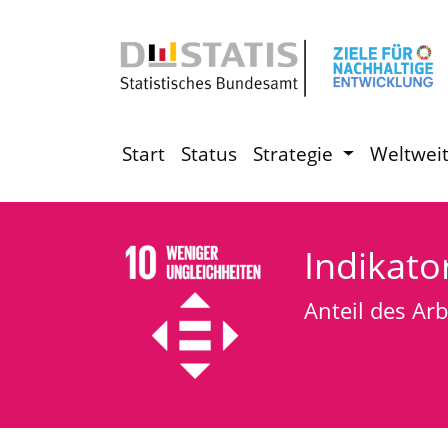
Start
Status
Strategie
Weltwei
Indikato
Anteil des A