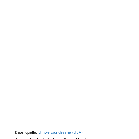
Chart details
Datenquelle
:
Umweltbundesamt (UBA)