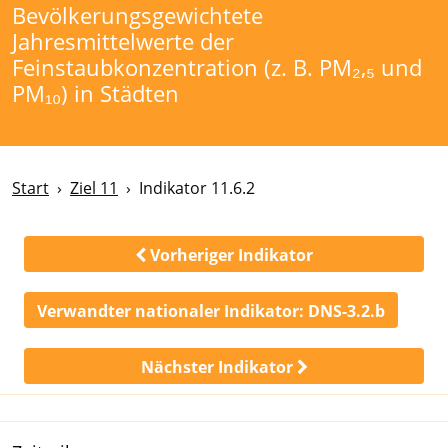
Bevölkerungsgewichtete
Jahresmittelwerte der
Feinstaubkonzentration (z. B. PM₂,₅ und
PM₁₀) in Städten
Start
Ziel 11
Indikator 11.6.2
Vorheriger Indikator
Verwandter nationaler Indikator:
DNS-3.2.b
Nächster Indikator