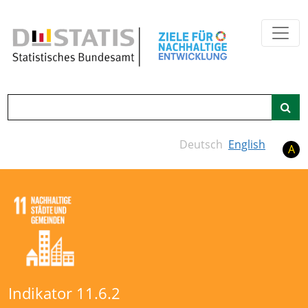
Zum Hauptinhalt springen
Suche
Deutsch
English
A
Indikator 11.6.2