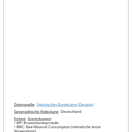
Chart details
Datenquelle
:
Statistisches Bundesamt (Destatis)
Geographische Abdeckung
:
Deutschland
Einheit
:
Anmerkungen
:
• BIP: Bruttoinlandsprodukt.
• RMC: Raw Material Consumption (inländische letzte
Verwendung).