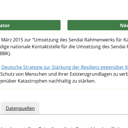
kator
Näc
m März 2015 zur “Umsetzung des Sendai Rahmenwerks für K
ändige nationale Kontaktstelle für die Umsetzung des Senda
BBK).
e
Deutsche Strategie zur Stärkung der Resilienz gegenüber 
den Schutz von Menschen und ihrer Existenzgrundlagen zu ve
enüber Katastrophen nachhaltig zu stärken.
Datenquellen