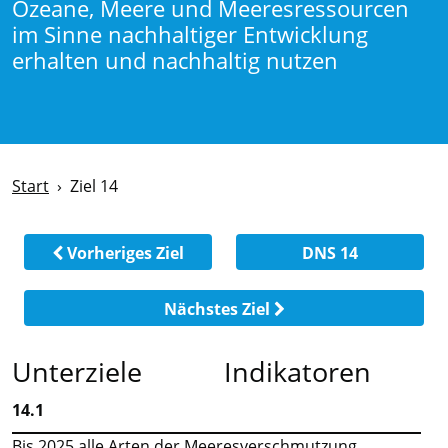
Ozeane, Meere und Meeresressourcen
im Sinne nachhaltiger Entwicklung
erhalten und nachhaltig nutzen
Start
Ziel 14
Vorheriges Ziel
DNS 14
Nächstes Ziel
Unterziele
Indikatoren
14.1
Bis 2025 alle Arten der Meeresverschmutzung,