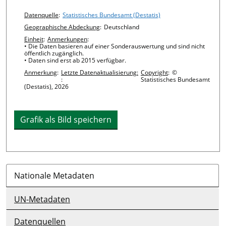
Chart details
Datenquelle
:
Statistisches Bundesamt (Destatis)
Geographische Abdeckung
:
Deutschland
Einheit
:
Anmerkungen
:
• Die Daten basieren auf einer Sonderauswertung und sind nicht
öffentlich zugänglich.
• Daten sind erst ab 2015 verfügbar.
Anmerkung
:
Letzte Datenaktualisierung:
Copyright
:
©
:
Statistisches Bundesamt
(Destatis), 2026
Grafik als Bild speichern
Nationale Metadaten
UN-Metadaten
Datenquellen