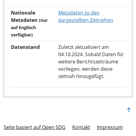
Nationale
Metadaten zu den
in neuem 
Metadaten
dargestellten Zeitreihen
(nur
auf Englisch
verfügbar)
Datenstand
Zuletzt aktualisiert am
04.10.2024. Sobald Daten für
weitere Berichtszeiträume
vorliegen, werden diese
zeitnah hinzugefügt.
Seite basiert auf Open SDG
Kontakt
Im­pres­s­um