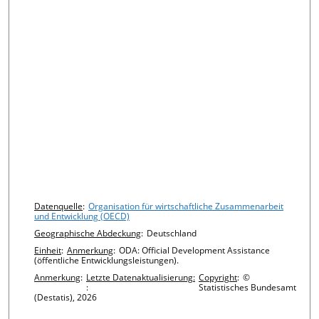
Chart details
Datenquelle
:
Organisation für wirtschaftliche Zusammenarbeit
und Entwicklung (OECD)
Geographische Abdeckung
:
Deutschland
Einheit
:
Anmerkung
:
ODA: Official Development Assistance
(öffentliche Entwicklungsleistungen).
Anmerkung
:
Letzte Datenaktualisierung:
Copyright
:
©
:
Statistisches Bundesamt
(Destatis), 2026