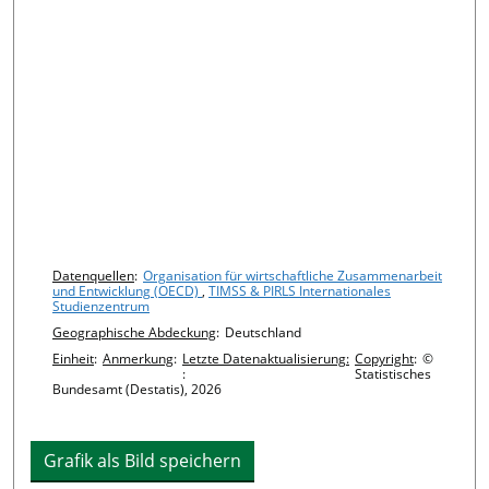
Chart details
Datenquellen
:
Organisation für wirtschaftliche Zusammenarbeit
und Entwicklung (OECD)
,
TIMSS & PIRLS Internationales
Studienzentrum
Geographische Abdeckung
:
Deutschland
Einheit
:
Anmerkung
:
Letzte Datenaktualisierung:
Copyright
:
©
:
Statistisches
Bundesamt (Destatis), 2026
Grafik als Bild speichern