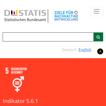
Zum Hauptinhalt springen
Suche
Deutsch
English
A
Indikator 5.6.1