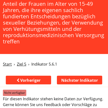
Anteil der Frauen im Alter von 15-49
Jahren, die ihre eigenen sachlich
fundierten Entscheidungen bezüglich
sexueller Beziehungen, der Verwendung
von Verhütungsmitteln und der
reproduktionsmedizinischen Versorgung
treffen
Start
Ziel 5
Indikator 5.6.1
Vorheriger
Nächster Indikator
Indikator
Nicht verfügbar
Für diesen Indikator stehen keine Daten zur Verfügung.
Gerne können Sie uns Feedback oder Vorschläge zu