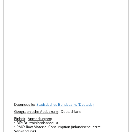
Chart details
Datenquelle
:
Statistisches Bundesamt (Destatis)
Geographische Abdeckung
:
Deutschland
Einheit
:
Anmerkungen
:
• BIP: Bruttoinlandsprodukt.
• RMC: Raw Material Consumption (inländische letzte
Verwendung).