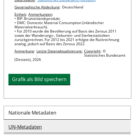
Chart details
Geographische Abdeckung
:
Deutschland
Einheit
:
Anmerkungen
:
• BIP: Bruttoinlandsprodukt.
• DMC: Domestic Material Consumption (inländischer
Materialverbrauch).
• Für 2010 wurde die Bevölkerung auf Basis des Zensus 2011
sowie der Wanderungs-, Geburten- und Sterbestatistiken
zurückgerechnet. Für 2012 bis 2021 erfolgte die Rückrechnung
analog, jedoch auf Basis des Zensus 2022.
Anmerkung
:
Letzte Datenaktualisierung:
Copyright
:
©
:
Statistisches Bundesamt
(Destatis), 2026
Grafik als Bild speichern
Nationale Metadaten
UN-Metadaten