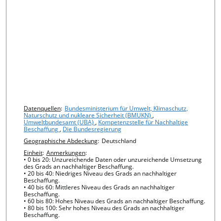
Chart details
Datenquellen
:
Bundesministerium für Umwelt, Klimaschutz,
Naturschutz und nukleare Sicherheit (BMUKN)
,
Umweltbundesamt (UBA)
,
Kompetenzstelle für Nachhaltige
Beschaffung
,
Die Bundesregierung
Geographische Abdeckung
:
Deutschland
Einheit
:
Anmerkungen
:
• 0 bis 20: Unzureichende Daten oder unzureichende Umsetzung
des Grads an nachhaltiger Beschaffung.
• 20 bis 40: Niedriges Niveau des Grads an nachhaltiger
Beschaffung.
• 40 bis 60: Mittleres Niveau des Grads an nachhaltiger
Beschaffung.
• 60 bis 80: Hohes Niveau des Grads an nachhaltiger Beschaffung.
• 80 bis 100: Sehr hohes Niveau des Grads an nachhaltiger
Beschaffung.