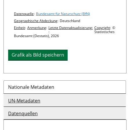
Chart details
Datenquelle
:
Bundesamt für Naturschutz (BfN)
Geographische Abdeckung
:
Deutschland
Einheit
:
Anmerkung
:
Letzte Datenaktualisierung:
Copyright
:
©
:
Statistisches
Bundesamt (Destatis), 2026
Grafik als Bild speichern
Nationale Metadaten
UN-Metadaten
Datenquellen