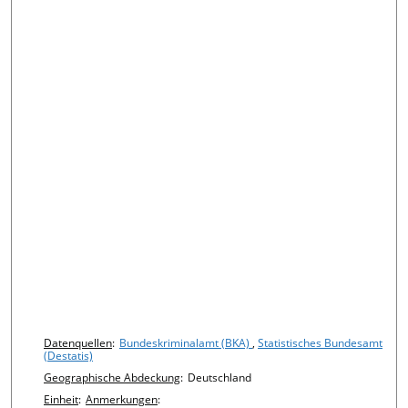
Chart details
Datenquellen
:
Bundeskriminalamt (BKA)
,
Statistisches Bundesamt
(Destatis)
Geographische Abdeckung
:
Deutschland
Einheit
:
Anmerkungen
: