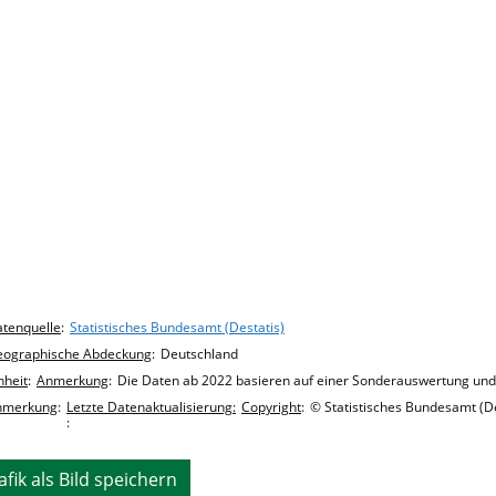
hart details
tenquelle
:
Statistisches Bundesamt (Destatis)
eographische Abdeckung
:
Deutschland
nheit
:
Anmerkung
:
Die Daten ab 2022 basieren auf einer Sonderauswertung und s
nmerkung
:
Letzte Datenaktualisierung:
Copyright
:
© Statistisches Bundesamt (De
:
afik als Bild speichern