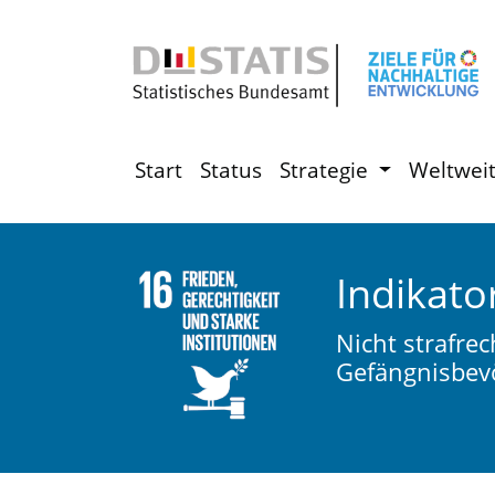
Start
Status
Strategie
Weltwei
Indikato
Nicht strafrec
Gefängnisbev