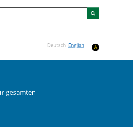
Suche
Deutsch
English
A
 zur gesamten