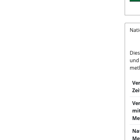
Nat
Dies
und 
meth
Ve
Zei
Ver
mi
Me
Na
Me