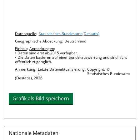
Chart details
Datenquelle
:
Statistisches Bundesamt (Destatis)
Geographische Abdeckung
:
Deutschland
Einheit
:
Anmerkungen
:
• Daten sind erst ab 2015 verfügbar.
• Die Daten basieren auf einer Sonderauswertung und sind nicht
öffentlich zugänglich.
Anmerkung
:
Letzte Datenaktualisierung:
Copyright
:
©
:
Statistisches Bundesamt
(Destatis), 2026
Grafik als Bild speichern
Nationale Metadaten