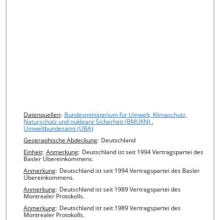
Chart details
Datenquellen
:
Bundesministerium für Umwelt, Klimaschutz,
Naturschutz und nukleare Sicherheit (BMUKN)
,
Umweltbundesamt (UBA)
Geographische Abdeckung
:
Deutschland
Einheit
:
Anmerkung
:
Deutschland ist seit 1994 Vertragspartei des
Basler Übereinkommens.
Anmerkung
:
Deutschland ist seit 1994 Vertragspartei des Basler
Übereinkommens.
Anmerkung
:
Deutschland ist seit 1989 Vertragspartei des
Montrealer Protokolls.
Anmerkung
:
Deutschland ist seit 1989 Vertragspartei des
Montrealer Protokolls.